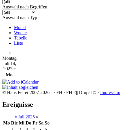
Auswahl nach Begriffen
Auswahl nach Typ
Monat
Woche
Tabelle
Liste
«
Montag
Juli 14,
2025
»
Mo
© Hans Feirer 2007-2026 ||> FH · FH <|| Drupal © ·
Impressum
Ereignisse
«
Juli 2025
»
Mo
Die
Mi
Do
Fr
Sa
So
1
2
3
4
5
6